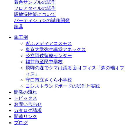
着色サンプルの試作
フロアタイルの試作
吸放湿性能について
パーティションの試作開発
家具
施工例
ぎふメディアコスモス
東京大学弥生講堂アネックス
公立阿伎留療センター
福井市至民中学校
飛騨の森でクマは踊る 新オフィス「森の端オフ
ィス」
守口市立さくら小学校
ヨシストランドボードの試作と実践
開発の流れ
トピックス
お問い合わせ
カタログ請求
関連リンク
ブログ