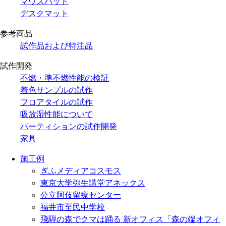
マウスパッド
デスクマット
参考商品
試作品および特注品
試作開発
不燃・準不燃性能の検証
着色サンプルの試作
フロアタイルの試作
吸放湿性能について
パーティションの試作開発
家具
施工例
ぎふメディアコスモス
東京大学弥生講堂アネックス
公立阿伎留療センター
福井市至民中学校
飛騨の森でクマは踊る 新オフィス「森の端オフィ