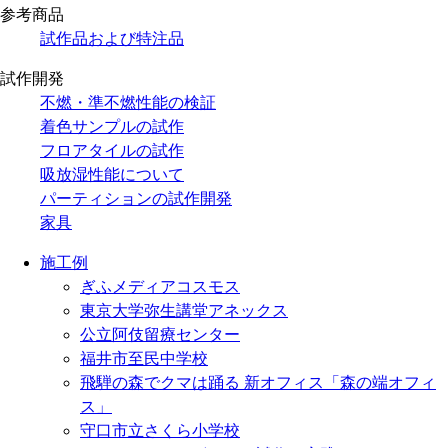
参考商品
試作品および特注品
試作開発
不燃・準不燃性能の検証
着色サンプルの試作
フロアタイルの試作
吸放湿性能について
パーティションの試作開発
家具
施工例
ぎふメディアコスモス
東京大学弥生講堂アネックス
公立阿伎留療センター
福井市至民中学校
飛騨の森でクマは踊る 新オフィス「森の端オフィ
ス」
守口市立さくら小学校