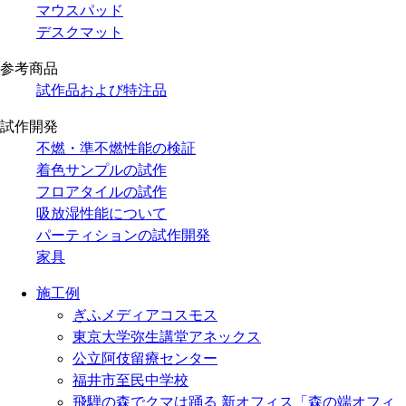
マウスパッド
デスクマット
参考商品
試作品および特注品
試作開発
不燃・準不燃性能の検証
着色サンプルの試作
フロアタイルの試作
吸放湿性能について
パーティションの試作開発
家具
施工例
ぎふメディアコスモス
東京大学弥生講堂アネックス
公立阿伎留療センター
福井市至民中学校
飛騨の森でクマは踊る 新オフィス「森の端オフィ