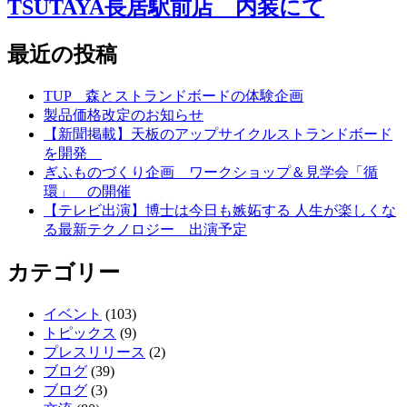
TSUTAYA長居駅前店 内装にて
最近の投稿
TUP 森とストランドボードの体験企画
製品価格改定のお知らせ
【新聞掲載】天板のアップサイクルストランドボード
を開発
ぎふものづくり企画 ワークショップ＆見学会「循
環」 の開催
【テレビ出演】博士は今日も嫉妬する 人生が楽しくな
る最新テクノロジー 出演予定
カテゴリー
イベント
(103)
トピックス
(9)
プレスリリース
(2)
ブログ
(39)
ブログ
(3)