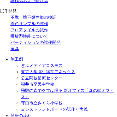
試作品および特注品
試作開発
不燃・準不燃性能の検証
着色サンプルの試作
フロアタイルの試作
吸放湿性能について
パーティションの試作開発
家具
施工例
ぎふメディアコスモス
東京大学弥生講堂アネックス
公立阿伎留療センター
福井市至民中学校
飛騨の森でクマは踊る 新オフィス「森の端オフィ
ス」
守口市立さくら小学校
ヨシストランドボードの試作と実践
開発の流れ