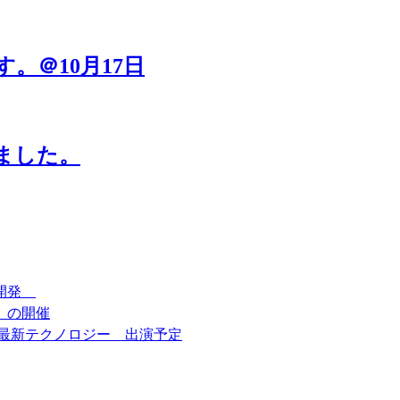
。＠10月17日
ました。
を開発
 の開催
最新テクノロジー 出演予定