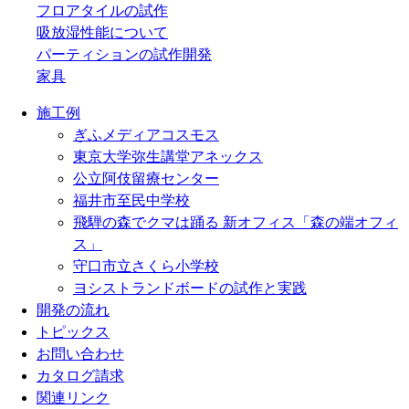
フロアタイルの試作
吸放湿性能について
パーティションの試作開発
家具
施工例
ぎふメディアコスモス
東京大学弥生講堂アネックス
公立阿伎留療センター
福井市至民中学校
飛騨の森でクマは踊る 新オフィス「森の端オフィ
ス」
守口市立さくら小学校
ヨシストランドボードの試作と実践
開発の流れ
トピックス
お問い合わせ
カタログ請求
関連リンク