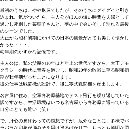
最初のうちは、やや退屈でしたが、そのうちにグイグイと引き
込まれ、気がついたら、主人公がほんの短い時間を夫婦として
過ごし死別した菜穂子さんと、夢の中で会いそして別れる最後
のシーンでした。
大正から昭和初期にかけての日本の風景がとても美しく懐かし
かった・・・。
幼年期のかすかな記憶です。
主人公は、私の父親の10年ほど年上の世代ですから、大正デモ
クラシーの時代に青春を過ごし、昭和20年の敗戦に至る昭和初
期が壮年期だったことになります。
彼の仕事は戦闘機の設計で、後に零式戦闘機を産出します。
名古屋に住み、空軍各務原基地でテスト飛行を繰り返していた
訳ですから、生活環境はいつも名古屋から各務原に通っている
自分にとても近い（笑）
で、肝心の見終わっての感想ですが、厄介なことに、多様でバ
ラバラな印象が脳みそを駆け巡るばかりで、ちっとも鮮明な図