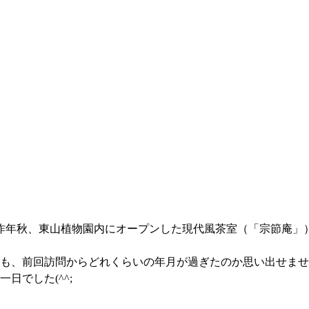
、昨年秋、東山植物園内にオープンした現代風茶室（「宗節庵」
城も、前回訪問からどれくらいの年月が過ぎたのか思い出せま
日でした(^^;