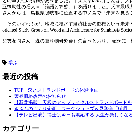
との重要性の指摘がありました。千葉大学の広井さんは、人
互扶助性の増大＝「論語と算盤」）を語りました。兵庫県職
さんからは、島根県隠岐郡に位置する中ノ島で「未来を見る
そのいずれもが、地域に根ざす経済社会の復権という未来と諸個
oriented Study Group on Wood and Architecture
盟友花岡さん（森の贈り物研究会）の言うとおり、 確かに「
（角
学ぶ
最近の投稿
TUP 森とストランドボードの体験企画
製品価格改定のお知らせ
【新聞掲載】天板のアップサイクルストランドボード
ぎふものづくり企画 ワークショップ＆見学会「循環」
【テレビ出演】博士は今日も嫉妬する 人生が楽しくな
カテゴリー