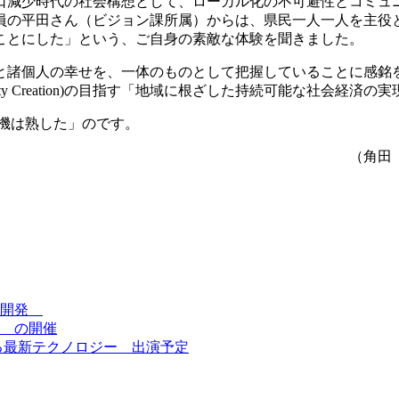
口減少時代の社会構想として、ローカル化の不可避性とコミュ
員の平田さん（ビジョン課所属）からは、県民一人一人を主役
ことにした」という、ご自身の素敵な体験を聞きました。
人の幸せを、一体のものとして把握していることに感銘を受けまし
 for Symbiosis Society Creation)の目指す「地域に根ざした持続可
機は熟した」のです。
田 記
を開発
 の開催
る最新テクノロジー 出演予定