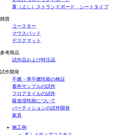
葦（よし）ストランドボード シートタイプ
雑貨
コースター
マウスパッド
デスクマット
参考商品
試作品および特注品
試作開発
不燃・準不燃性能の検証
着色サンプルの試作
フロアタイルの試作
吸放湿性能について
パーティションの試作開発
家具
施工例
ぎふメディアコスモス