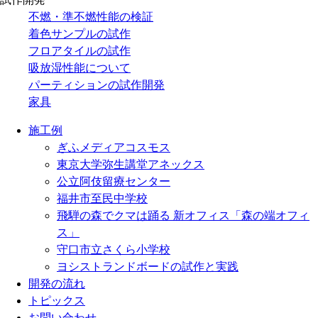
不燃・準不燃性能の検証
着色サンプルの試作
フロアタイルの試作
吸放湿性能について
パーティションの試作開発
家具
施工例
ぎふメディアコスモス
東京大学弥生講堂アネックス
公立阿伎留療センター
福井市至民中学校
飛騨の森でクマは踊る 新オフィス「森の端オフィ
ス」
守口市立さくら小学校
ヨシストランドボードの試作と実践
開発の流れ
トピックス
お問い合わせ