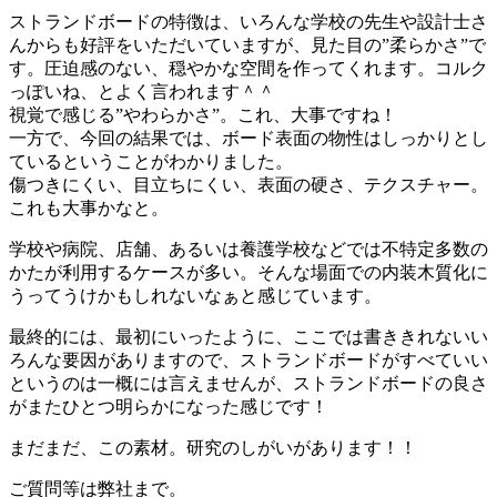
ストランドボードの特徴は、いろんな学校の先生や設計士さ
んからも好評をいただいていますが、見た目の”柔らかさ”で
す。圧迫感のない、穏やかな空間を作ってくれます。コルク
っぽいね、とよく言われます＾＾
視覚で感じる”やわらかさ”。これ、大事ですね！
一方で、今回の結果では、ボード表面の物性はしっかりとし
ているということがわかりました。
傷つきにくい、目立ちにくい、表面の硬さ、テクスチャー。
これも大事かなと。
学校や病院、店舗、あるいは養護学校などでは不特定多数の
かたが利用するケースが多い。そんな場面での内装木質化に
うってうけかもしれないなぁと感じています。
最終的には、最初にいったように、ここでは書ききれないい
ろんな要因がありますので、ストランドボードがすべていい
というのは一概には言えませんが、ストランドボードの良さ
がまたひとつ明らかになった感じです！
まだまだ、この素材。研究のしがいがあります！！
ご質問等は弊社まで。