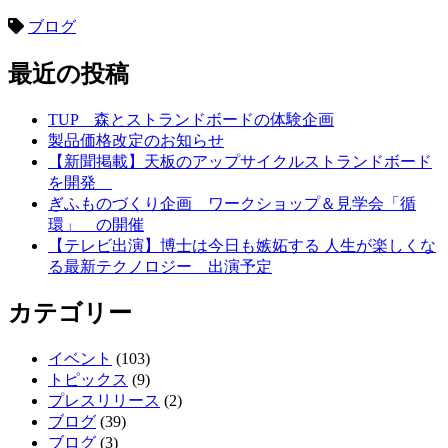
ブログ
最近の投稿
TUP 森とストランドボードの体験企画
製品価格改定のお知らせ
【新聞掲載】天板のアップサイクルストランドボード
を開発
ぎふものづくり企画 ワークショップ＆見学会「循
環」 の開催
【テレビ出演】博士は今日も嫉妬する 人生が楽しくな
る最新テクノロジー 出演予定
カテゴリー
イベント
(103)
トピックス
(9)
プレスリリース
(2)
ブログ
(39)
ブログ
(3)