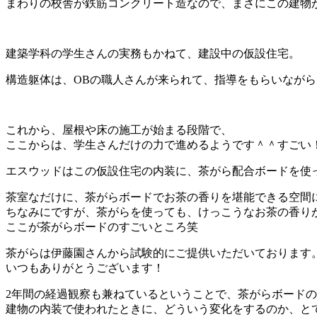
まわりの校舎が鉄筋コンクリート造なので、まさにこの建物
建築学科の学生さんの実務もかねて、建設中の仮設住宅。
構造躯体は、OBの職人さんが来られて、指導をもらいなが
これから、屋根や床の施工が始まる段階で、
ここからは、学生さんだけの力で進めるようです＾＾すごい
エスウッドはこの仮設住宅の内装に、茶がら配合ボードを使
茶室なだけに、茶がらボードでお茶の香りを堪能できる空間
ちなみにですが、茶がらを使っても、けっこうなお茶の香り
ここが茶がらボードのすごいところ笑
茶がらは伊藤園さんから試験的にご提供いただいております
いつもありがとうございます！
2年間の経過観察も兼ねているということで、茶がらボード
建物の内装で使われたときに、どういう変化をするのか、と