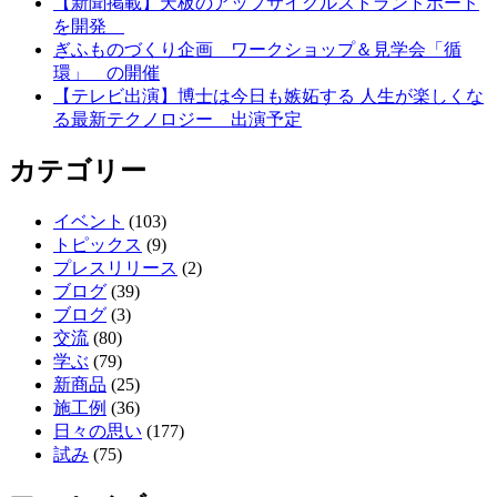
【新聞掲載】天板のアップサイクルストランドボード
を開発
ぎふものづくり企画 ワークショップ＆見学会「循
環」 の開催
【テレビ出演】博士は今日も嫉妬する 人生が楽しくな
る最新テクノロジー 出演予定
カテゴリー
イベント
(103)
トピックス
(9)
プレスリリース
(2)
ブログ
(39)
ブログ
(3)
交流
(80)
学ぶ
(79)
新商品
(25)
施工例
(36)
日々の思い
(177)
試み
(75)