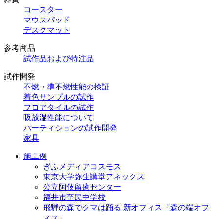
コースター
マウスパッド
デスクマット
参考商品
試作品および特注品
試作開発
不燃・準不燃性能の検証
着色サンプルの試作
フロアタイルの試作
吸放湿性能について
パーティションの試作開発
家具
施工例
ぎふメディアコスモス
東京大学弥生講堂アネックス
公立阿伎留療センター
福井市至民中学校
飛騨の森でクマは踊る 新オフィス「森の端オフ
ィス」