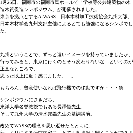
1月26日、福岡市の福岡市民ホールで「学校等公共建築物の木
造木質促進シンポジウム」が開催されました。
東京を拠点とするA-WASS、日本木材加工技術協会九州支部、
日本木材学会九州支部主催によるとても勉強になるシンポでし
た。
九州ということで、ずっと遠いイメージを持っていましたが、
行ってみると、東京に行くのとそう変わりないな…というのが
正直なところで、
思った以上に近く感じました。。。
もちろん、普段使いなれば飛行機での移動ですが・・・笑。
シンポジウムにさきだち、
東洋大学名誉教授でもある長澤悟先生、
そして九州大学の清水邦義先生の基調講演。
改めてWASSの理念を思い返せたとともに、
新しく耳にする研究内容に、とても興味深く聞くことができま