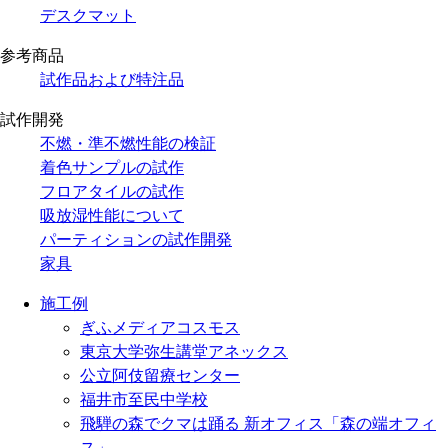
デスクマット
参考商品
試作品および特注品
試作開発
不燃・準不燃性能の検証
着色サンプルの試作
フロアタイルの試作
吸放湿性能について
パーティションの試作開発
家具
施工例
ぎふメディアコスモス
東京大学弥生講堂アネックス
公立阿伎留療センター
福井市至民中学校
飛騨の森でクマは踊る 新オフィス「森の端オフィ
ス」