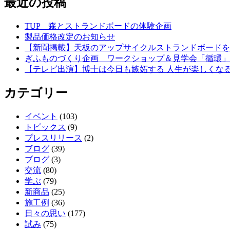
最近の投稿
TUP 森とストランドボードの体験企画
製品価格改定のお知らせ
【新聞掲載】天板のアップサイクルストランドボード
ぎふものづくり企画 ワークショップ＆見学会「循環」
【テレビ出演】博士は今日も嫉妬する 人生が楽しくな
カテゴリー
イベント
(103)
トピックス
(9)
プレスリリース
(2)
ブログ
(39)
ブログ
(3)
交流
(80)
学ぶ
(79)
新商品
(25)
施工例
(36)
日々の思い
(177)
試み
(75)