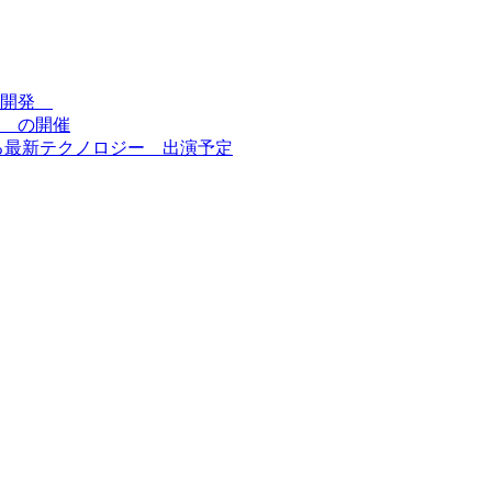
を開発
 の開催
る最新テクノロジー 出演予定