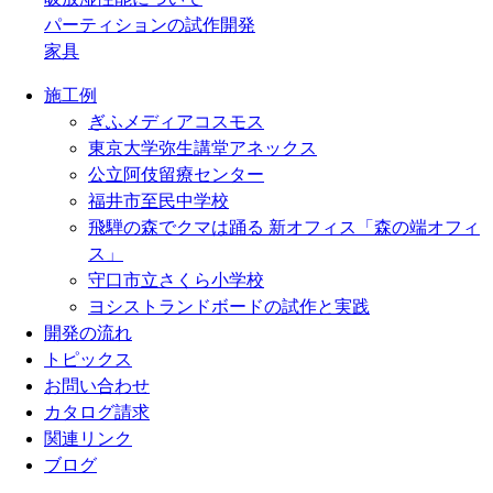
パーティションの試作開発
家具
施工例
ぎふメディアコスモス
東京大学弥生講堂アネックス
公立阿伎留療センター
福井市至民中学校
飛騨の森でクマは踊る 新オフィス「森の端オフィ
ス」
守口市立さくら小学校
ヨシストランドボードの試作と実践
開発の流れ
トピックス
お問い合わせ
カタログ請求
関連リンク
ブログ