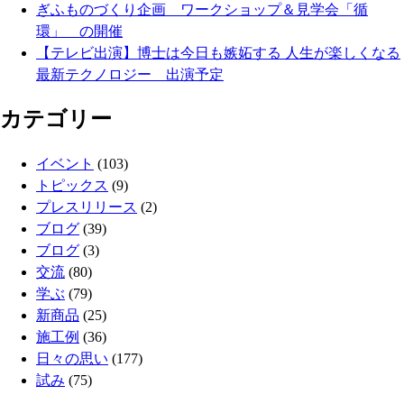
ぎふものづくり企画 ワークショップ＆見学会「循
環」 の開催
【テレビ出演】博士は今日も嫉妬する 人生が楽しくなる
最新テクノロジー 出演予定
カテゴリー
イベント
(103)
トピックス
(9)
プレスリリース
(2)
ブログ
(39)
ブログ
(3)
交流
(80)
学ぶ
(79)
新商品
(25)
施工例
(36)
日々の思い
(177)
試み
(75)