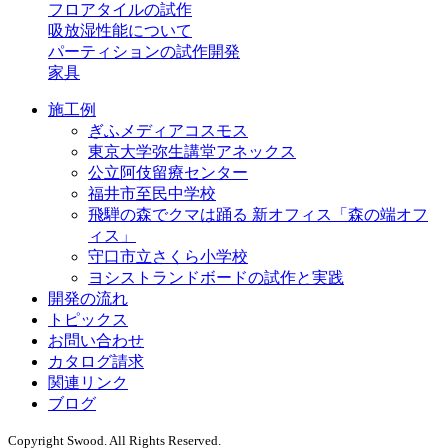
フロアタイルの試作
吸放湿性能について
パーティションの試作開発
家具
施工例
ぎふメディアコスモス
東京大学弥生講堂アネックス
公立阿伎留療センター
福井市至民中学校
飛騨の森でクマは踊る 新オフィス「森の端オフ
ィス」
守口市立さくら小学校
ヨシストランドボードの試作と実践
開発の流れ
トピックス
お問い合わせ
カタログ請求
関連リンク
ブログ
Copyright Swood. All Rights Reserved.