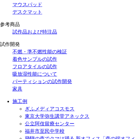
マウスパッド
デスクマット
参考商品
試作品および特注品
試作開発
不燃・準不燃性能の検証
着色サンプルの試作
フロアタイルの試作
吸放湿性能について
パーティションの試作開発
家具
施工例
ぎふメディアコスモス
東京大学弥生講堂アネックス
公立阿伎留療センター
福井市至民中学校
飛騨の森でクマは踊る 新オフィス「森の端オフィ