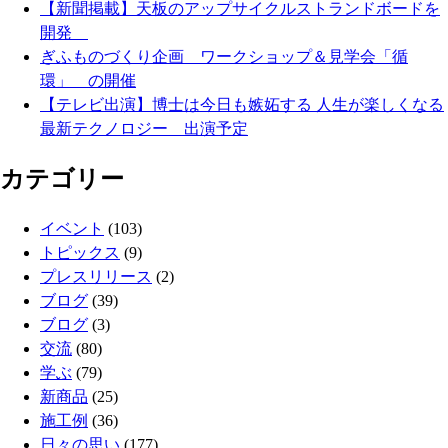
【新聞掲載】天板のアップサイクルストランドボードを
開発
ぎふものづくり企画 ワークショップ＆見学会「循
環」 の開催
【テレビ出演】博士は今日も嫉妬する 人生が楽しくなる
最新テクノロジー 出演予定
カテゴリー
イベント
(103)
トピックス
(9)
プレスリリース
(2)
ブログ
(39)
ブログ
(3)
交流
(80)
学ぶ
(79)
新商品
(25)
施工例
(36)
日々の思い
(177)