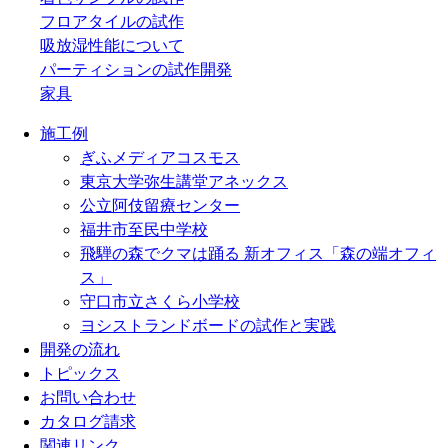
フロアタイルの試作
吸放湿性能について
パーティションの試作開発
家具
施工例
ぎふメディアコスモス
東京大学弥生講堂アネックス
公立阿伎留療センター
福井市至民中学校
飛騨の森でクマは踊る 新オフィス「森の端オフィ
ス」
守口市立さくら小学校
ヨシストランドボードの試作と実践
開発の流れ
トピックス
お問い合わせ
カタログ請求
関連リンク