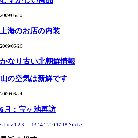
2009/06/30
上海のお店の内装
2009/06/26
かなり古い北朝鮮情報
山の空気は新鮮です
2009/06/24
6月：宝ヶ池再訪
< Prev
1
2
3
…
13
14
15
16
17
18
Next >